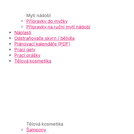
Mytí nádobí
Přípravky do myčky
Přípravky na ruční mytí nádobí
Náplasti
Odstraňovače skvrn / bělidla
Plánovací kalendáře (PDF)
Prací gely
Prací prášky
Tělová kosmetika
Tělová kosmetika
Šampony