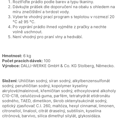
Roztřiďte prádlo podle barev a typu tkaniny.
Dávkujte prášek dle doporučení na obalu s ohledem na
míru znečištění a tvrdost vody.
Vyberte vhodný prací program s teplotou v rozmezí 20
°C až 95 °C.
Po vyprání prádlo ihned vyjměte z pračky a nechte
volně uschnout.
Není vhodný pro praní vlny a hedvábí.
Hmotnost:
6 kg
Počet pracích dávek:
100
Výrobce:
DALLI-WERKE GmbH & Co. KG Stolberg, Německo.
Složení:
Uhličitan sodný, síran sodný, alkylbenzensulfonát
sodný, peruhličitan sodný, kopolymer kyseliny
akrylové/maleinové, křemičitan sodný, ethoxylované alkoholy
C10-C18, celulózová guma, parfém, tetrahydrát etidronátu
sodného, TAED, dimetikon, škrob oktenylsukcinát sodný,
optický zjasňovač C.I. 260, maltóza, hexyl cinnamal, limonen,
citronellol, linalool, citrát draselný, subtilisin, kyselina
citrónová, barvivo, silica dimethyl silylát, glykosidáza.