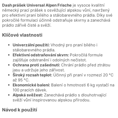
Dash prášek Universal Alpen Frische
je vysoce kvalitní
německý prací prášek s osvěžující alpskou vůní, navržený
pro efektivní praní bílého a stálobarevného prádla. Díky své
pokročilé formulaci účinně odstraňuje skvrny a zanechává
prádlo zářivě čisté a svěží.
Klíčové vlastnosti
Univerzální použití:
Vhodný pro praní bílého i
stálobarevného prádla.
Efektivní odstraňování skvrn:
Pokročilá formule
zajišťuje odstranění i odolných nečistot.
Ochrana proti zašednutí:
Chrání prádlo před ztrátou
jasu a udržuje jeho zářivost.
Široký rozsah teplot:
Účinný při praní v rozmezí 20 °C
až 95 °C.
Ekonomické balení:
Balení o hmotnosti 6 kg vystačí na
100 pracích dávek.
Alpská svěžest:
Zanechává prádlo s dlouhotrvající
svěží vůní inspirovanou alpskou přírodou.
Návod k použití