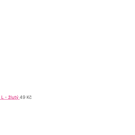
L - žlutý
49
Kč