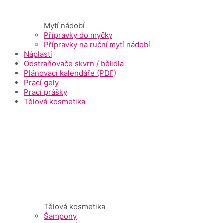
Mytí nádobí
Přípravky do myčky
Přípravky na ruční mytí nádobí
Náplasti
Odstraňovače skvrn / bělidla
Plánovací kalendáře (PDF)
Prací gely
Prací prášky
Tělová kosmetika
Tělová kosmetika
Šampony