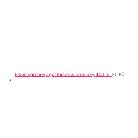
Elkos sprchový gel Ibišek & brusinky 400 ml
35
Kč