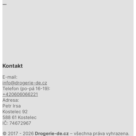
…
Kontakt
E-mail:
info@drogerie-de.cz
Telefon (po-pá 16-19):
+420606066221
Adresa:
Petr Irsa
Kostelec 92
588 61 Kostelec
IČ: 74672967
© 2017 - 2026
Drogerie-de.cz
– všechna práva vyhrazena.