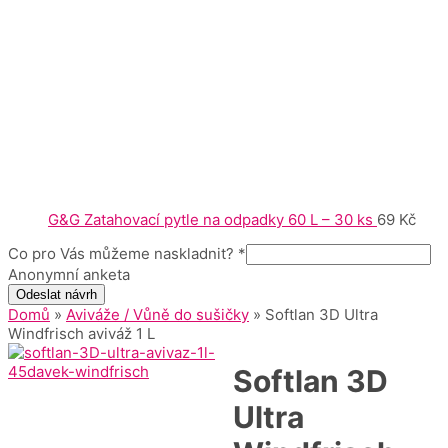
G&G Zatahovací pytle na odpadky 60 L – 30 ks
69
Kč
Co pro Vás můžeme naskladnit?
*
Anonymní anketa
Odeslat návrh
Domů
»
Aviváže / Vůně do sušičky
» Softlan 3D Ultra
Windfrisch aviváž 1 L
Softlan 3D
Ultra