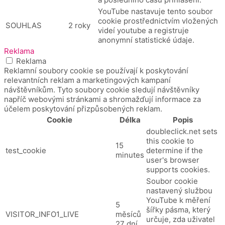
YouTube nastavuje tento soubor
cookie prostřednictvím vložených
SOUHLAS
2 roky
videí youtube a registruje
anonymní statistické údaje.
Reklama
Reklama
Reklamní soubory cookie se používají k poskytování
relevantních reklam a marketingových kampaní
návštěvníkům. Tyto soubory cookie sledují návštěvníky
napříč webovými stránkami a shromažďují informace za
účelem poskytování přizpůsobených reklam.
Cookie
Délka
Popis
doubleclick.net sets
this cookie to
15
test_cookie
determine if the
minutes
user's browser
supports cookies.
Soubor cookie
nastavený službou
YouTube k měření
5
šířky pásma, který
VISITOR_INFO1_LIVE
měsíců
určuje, zda uživatel
27 dní