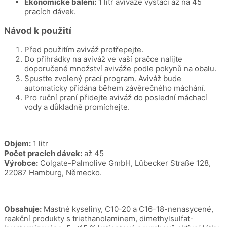
Ekonomické balení:
1 litr aviváže vystačí až na 45
pracích dávek.
Návod k použití
Před použitím aviváž protřepejte.
Do přihrádky na aviváž ve vaší pračce nalijte
doporučené množství aviváže podle pokynů na obalu.
Spusťte zvolený prací program. Aviváž bude
automaticky přidána během závěrečného máchání.
Pro ruční praní přidejte aviváž do poslední máchací
vody a důkladně promíchejte.
Objem:
1 litr
Počet pracích dávek:
až 45
Výrobce:
Colgate-Palmolive GmbH, Lübecker Straße 128,
22087 Hamburg, Německo.
Obsahuje:
Mastné kyseliny, C10-20 a C16-18-nenasycené,
reakční produkty s triethanolaminem, dimethylsulfat-