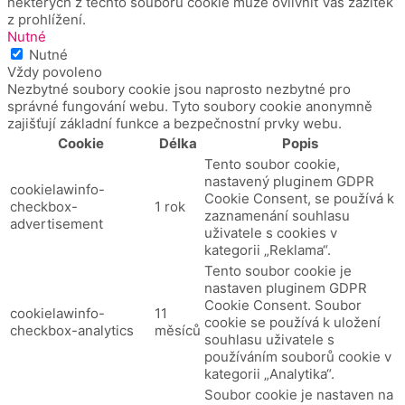
některých z těchto souborů cookie může ovlivnit Váš zážitek
z prohlížení.
Nutné
Nutné
Vždy povoleno
Nezbytné soubory cookie jsou naprosto nezbytné pro
správné fungování webu. Tyto soubory cookie anonymně
zajišťují základní funkce a bezpečnostní prvky webu.
Cookie
Délka
Popis
Tento soubor cookie,
nastavený pluginem GDPR
cookielawinfo-
Cookie Consent, se používá k
checkbox-
1 rok
zaznamenání souhlasu
advertisement
uživatele s cookies v
kategorii „Reklama“.
Tento soubor cookie je
nastaven pluginem GDPR
Cookie Consent.
Soubor
cookielawinfo-
11
cookie se používá k uložení
checkbox-analytics
měsíců
souhlasu uživatele s
používáním souborů cookie v
kategorii „Analytika“.
Soubor cookie je nastaven na