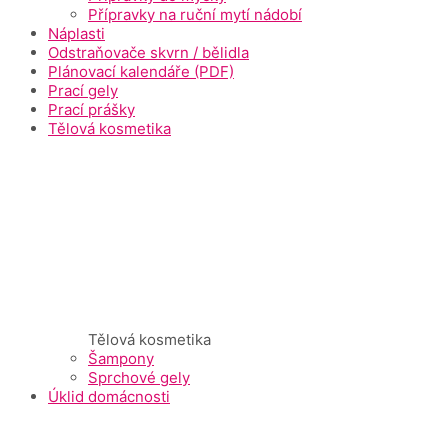
Přípravky na ruční mytí nádobí
Náplasti
Odstraňovače skvrn / bělidla
Plánovací kalendáře (PDF)
Prací gely
Prací prášky
Tělová kosmetika
Tělová kosmetika
Šampony
Sprchové gely
Úklid domácnosti