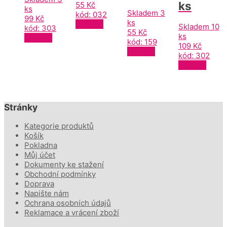
ks
55
Kč
ks
Skladem 3
kód: 032
99
Kč
ks
KOUPIT
Skladem 10
kód: 303
55
Kč
ks
KOUPIT
kód: 159
109
Kč
KOUPIT
kód: 302
KOUPIT
Stránky
Kategorie produktů
Košík
Pokladna
Můj účet
Dokumenty ke stažení
Obchodní podmínky
Doprava
Napište nám
Ochrana osobních údajů
Reklamace a vrácení zboží