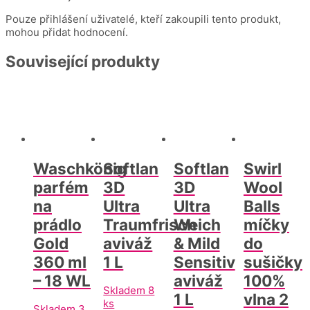
Pouze přihlášení uživatelé, kteří zakoupili tento produkt,
mohou přidat hodnocení.
Související produkty
Waschkönig
Softlan
Softlan
Swirl
parfém
3D
3D
Wool
na
Ultra
Ultra
Balls
prádlo
Traumfrisch
Weich
míčky
Gold
aviváž
& Mild
do
360 ml
1 L
Sensitiv
sušičky
– 18 WL
aviváž
100%
Skladem 8
1 L
vlna 2
ks
Skladem 3