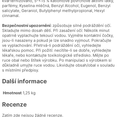
kvarternizováno, 5-<15 % kationtové povrchově aktivní látky,
parfémy, Kyselina mléčná, Benzyl Alcohol, Eugenol, Benzyl
salicylate, Geraniol, Butylphenyl methylpropional, Hexyl
cinnamal.
Bezpečnostní upozornění:
způsobuje silné podráždění očí.
Skladujte mimo dosah dětí. Při zasažení očí: Několik minut
opatrně vyplachujte tekoucí vodou. Vyjměte kontaktní čočky,
jsou-li nasazeny a pokud je lze snadno vyjmout. Pokračujte
ve vyplachování. Přetrvá-li podráždění očí, vyhledejte
lékařskou pomoc. Při požití: necítíte-li se dobře, vyhledejte
lékaře, nebo kontaktujte toxikologické středisko. Mějte po
ruce obal nebo štítek výrobku. Po manipulaci s výrobkem si
důkladně umyjte ruce vodou. Likvidujte obsah/obal v souladu
s místními předpisy.
Další informace
Hmotnost
1,25 kg
Recenze
Zatím zde nejsou žádné recenze.