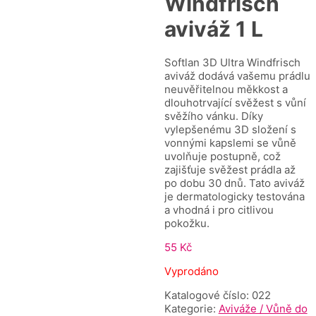
Windfrisch
aviváž 1 L
Softlan 3D Ultra Windfrisch
aviváž dodává vašemu prádlu
neuvěřitelnou měkkost a
dlouhotrvající svěžest s vůní
svěžího vánku. Díky
vylepšenému 3D složení s
vonnými kapslemi se vůně
uvolňuje postupně, což
zajišťuje svěžest prádla až
po dobu 30 dnů. Tato aviváž
je dermatologicky testována
a vhodná i pro citlivou
pokožku.
55
Kč
Vyprodáno
Katalogové číslo:
022
Kategorie:
Aviváže / Vůně do