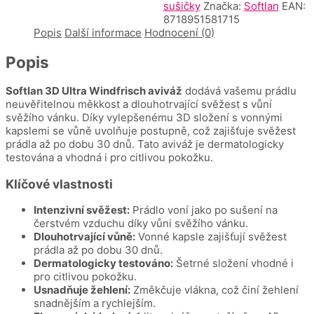
sušičky
Značka:
Softlan
EAN:
8718951581715
Popis
Další informace
Hodnocení (0)
Popis
Softlan 3D Ultra Windfrisch aviváž
dodává vašemu prádlu
neuvěřitelnou měkkost a dlouhotrvající svěžest s vůní
svěžího vánku. Díky vylepšenému 3D složení s vonnými
kapslemi se vůně uvolňuje postupně, což zajišťuje svěžest
prádla až po dobu 30 dnů. Tato aviváž je dermatologicky
testována a vhodná i pro citlivou pokožku.
Klíčové vlastnosti
Intenzivní svěžest:
Prádlo voní jako po sušení na
čerstvém vzduchu díky vůni svěžího vánku.
Dlouhotrvající vůně:
Vonné kapsle zajišťují svěžest
prádla až po dobu 30 dnů.
Dermatologicky testováno:
Šetrné složení vhodné i
pro citlivou pokožku.
Usnadňuje žehlení:
Změkčuje vlákna, což činí žehlení
snadnějším a rychlejším.