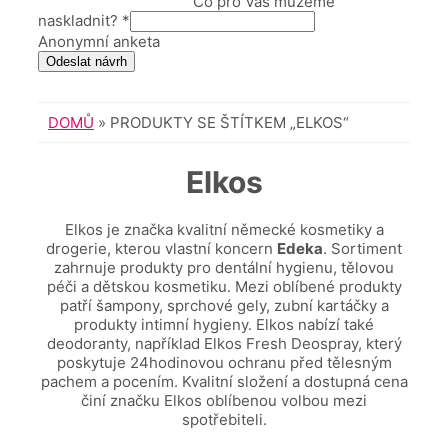
Co pro Vás můžeme
naskladnit?
*
Anonymní anketa
Odeslat návrh
DOMŮ
» PRODUKTY SE ŠTÍTKEM „ELKOS“
Elkos
Elkos je značka kvalitní německé kosmetiky a
drogerie, kterou vlastní koncern
Edeka
. Sortiment
zahrnuje produkty pro dentální hygienu, tělovou
péči a dětskou kosmetiku. Mezi oblíbené produkty
patří šampony, sprchové gely, zubní kartáčky a
produkty intimní hygieny. Elkos nabízí také
deodoranty, například Elkos Fresh Deospray, který
poskytuje 24hodinovou ochranu před tělesným
pachem a pocením. Kvalitní složení a dostupná cena
činí značku Elkos oblíbenou volbou mezi
spotřebiteli.