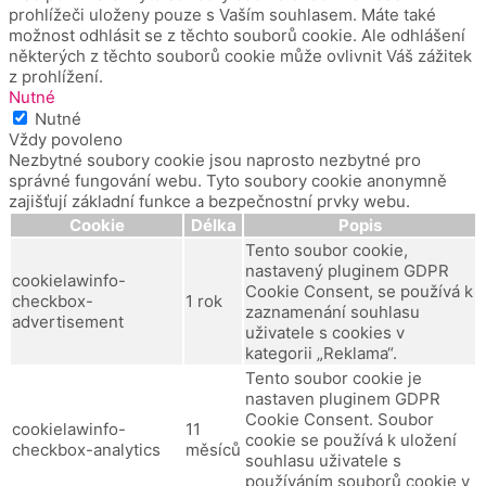
prohlížeči uloženy pouze s Vaším souhlasem.
Máte také
možnost odhlásit se z těchto souborů cookie.
Ale odhlášení
některých z těchto souborů cookie může ovlivnit Váš zážitek
z prohlížení.
Nutné
Nutné
Vždy povoleno
Nezbytné soubory cookie jsou naprosto nezbytné pro
správné fungování webu. Tyto soubory cookie anonymně
zajišťují základní funkce a bezpečnostní prvky webu.
Cookie
Délka
Popis
Tento soubor cookie,
nastavený pluginem GDPR
cookielawinfo-
Cookie Consent, se používá k
checkbox-
1 rok
zaznamenání souhlasu
advertisement
uživatele s cookies v
kategorii „Reklama“.
Tento soubor cookie je
nastaven pluginem GDPR
Cookie Consent.
Soubor
cookielawinfo-
11
cookie se používá k uložení
checkbox-analytics
měsíců
souhlasu uživatele s
používáním souborů cookie v