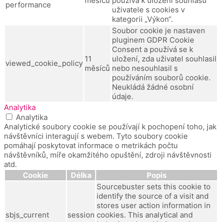
měsíců
používá k uložení souhlasu
performance
uživatele s cookies v
kategorii „Výkon“.
Soubor cookie je nastaven
pluginem GDPR Cookie
Consent a používá se k
11
uložení, zda uživatel souhlasil
viewed_cookie_policy
měsíců
nebo nesouhlasil s
používáním souborů cookie.
Neukládá žádné osobní
údaje.
Analytika
Analytika
Analytické soubory cookie se používají k pochopení toho, jak
návštěvníci interagují s webem. Tyto soubory cookie
pomáhají poskytovat informace o metrikách počtu
návštěvníků, míře okamžitého opuštění, zdroji návštěvnosti
atd.
Cookie
Délka
Popis
Sourcebuster sets this cookie to
identify the source of a visit and
stores user action information in
sbjs_current
session
cookies. This analytical and