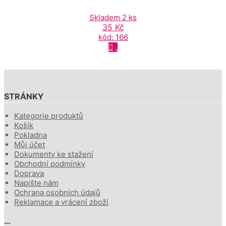
Skladem 2 ks
35
Kč
kód: 166
.
STRÁNKY
Kategorie produktů
Košík
Pokladna
Můj účet
Dokumenty ke stažení
Obchodní podmínky
Doprava
Napište nám
Ochrana osobních údajů
Reklamace a vrácení zboží
…