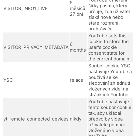
5
šířky pásma, který
VISITOR_INFO1_LIVE
měsíců
určuje, zda uživatel
27 dní
získá nové nebo
staré rozhraní
přehrávače.
YouTube sets this
cookie to store the
6
VISITOR_PRIVACY_METADATA
user's cookie
months
consent state for
the current domain.
Soubor cookie YSC
nastavuje Youtube a
používá se ke
YSC
relace
sledování zhlédnutí
vložených videí na
stránkách Youtube.
YouTube nastavuje
tento soubor cookie
tak, aby ukládal
yt-remote-connected-devices
nikdy
předvolby videa
uživatele pomocí
vloženého videa