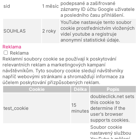
podepsané a zašifrované
sid
1 měsíc
záznamy ID účtu Google uživatele
a posledního času přihlášení.
YouTube nastavuje tento soubor
cookie prostřednictvím vložených
SOUHLAS
2 roky
videí youtube a registruje
anonymní statistické údaje.
Reklama
Reklama
Reklamní soubory cookie se používají k poskytování
relevantních reklam a marketingových kampaní
návštěvníkům. Tyto soubory cookie sledují návštěvníky
napříč webovými stránkami a shromažďují informace za
účelem poskytování přizpůsobených reklam.
Cookie
Délka
Popis
doubleclick.net sets
this cookie to
15
test_cookie
determine if the
minutes
user's browser
supports cookies.
Soubor cookie
nastavený službou
YouTube k měření