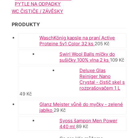
PYTLE NA ODPADKY
WC ČISTIČE / ZÁVĚSKY
PRODUKTY
WaschKönig kapsle na praní Active
Proteine 5v1 Color 32 ks
205
Kč
Swirl Wool Balls míčky do
sušičky 100% vlna 2 ks
109
Kč
Deluxe Glas
Reiniger Nano
Crystal - čistič skel s
rozprašovačem 1 L
49
Kč
Glanz Meister vůně do myčky - zelené
jablko
29
Kč
Syoss šampon Men Power
440 ml
89
Kč