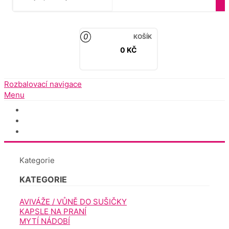
0
KOŠÍK
0 KČ
Rozbalovací navigace
Menu
Úvod
Dokumenty ke stažení
Napište nám
Kategorie
KATEGORIE
AVIVÁŽE / VŮNĚ DO SUŠIČKY
KAPSLE NA PRANÍ
MYTÍ NÁDOBÍ