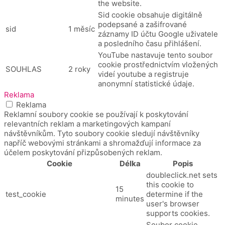
the website.
Sid cookie obsahuje digitálně
podepsané a zašifrované
sid
1 měsíc
záznamy ID účtu Google uživatele
a posledního času přihlášení.
YouTube nastavuje tento soubor
cookie prostřednictvím vložených
SOUHLAS
2 roky
videí youtube a registruje
anonymní statistické údaje.
Reklama
Reklama
Reklamní soubory cookie se používají k poskytování
relevantních reklam a marketingových kampaní
návštěvníkům. Tyto soubory cookie sledují návštěvníky
napříč webovými stránkami a shromažďují informace za
účelem poskytování přizpůsobených reklam.
Cookie
Délka
Popis
doubleclick.net sets
this cookie to
15
test_cookie
determine if the
minutes
user's browser
supports cookies.
Soubor cookie