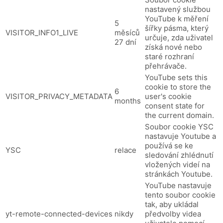
nastavený službou
YouTube k měření
5
šířky pásma, který
VISITOR_INFO1_LIVE
měsíců
určuje, zda uživatel
27 dní
získá nové nebo
staré rozhraní
přehrávače.
YouTube sets this
cookie to store the
6
VISITOR_PRIVACY_METADATA
user's cookie
months
consent state for
the current domain.
Soubor cookie YSC
nastavuje Youtube a
používá se ke
YSC
relace
sledování zhlédnutí
vložených videí na
stránkách Youtube.
YouTube nastavuje
tento soubor cookie
tak, aby ukládal
yt-remote-connected-devices
nikdy
předvolby videa