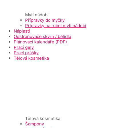
Mytí nádobí
Přípravky do myčky
Přípravky na ruční mytí nádobí
Náplasti
Odstraňovače skvrn / bělidla
Plánovací kalendáře (PDF)
Prací gely
Prací prášky
Tělová kosmetika
Tělová kosmetika
Šampony