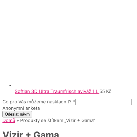
Softlan 3D Ultra Traumfrisch aviváž 1 L
55
Kč
Co pro Vás můžeme naskladnit?
*
Anonymní anketa
Odeslat návrh
Domů
» Produkty se štítkem „Vizir + Gama“
Vizir + Gama