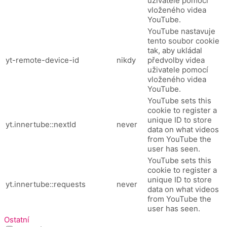
uživatele pomocí
vloženého videa
YouTube.
YouTube nastavuje
tento soubor cookie
tak, aby ukládal
yt-remote-device-id
nikdy
předvolby videa
uživatele pomocí
vloženého videa
YouTube.
YouTube sets this
cookie to register a
unique ID to store
yt.innertube::nextId
never
data on what videos
from YouTube the
user has seen.
YouTube sets this
cookie to register a
unique ID to store
yt.innertube::requests
never
data on what videos
from YouTube the
user has seen.
Ostatní