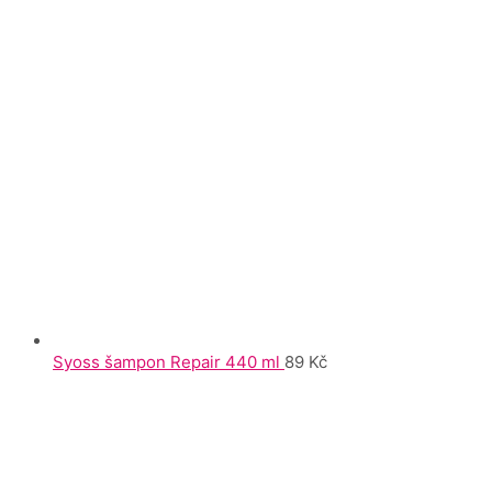
Syoss šampon Repair 440 ml
89
Kč