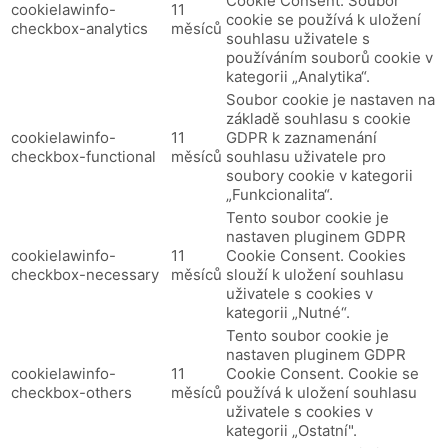
Cookie Consent.
Soubor
cookielawinfo-
11
cookie se používá k uložení
checkbox-analytics
měsíců
souhlasu uživatele s
používáním souborů cookie v
kategorii „Analytika“.
Soubor cookie je nastaven na
základě souhlasu s cookie
cookielawinfo-
11
GDPR k zaznamenání
checkbox-functional
měsíců
souhlasu uživatele pro
soubory cookie v kategorii
„Funkcionalita“.
Tento soubor cookie je
nastaven pluginem GDPR
cookielawinfo-
11
Cookie Consent.
Cookies
checkbox-necessary
měsíců
slouží k uložení souhlasu
uživatele s cookies v
kategorii „Nutné“.
Tento soubor cookie je
nastaven pluginem GDPR
cookielawinfo-
11
Cookie Consent.
Cookie se
checkbox-others
měsíců
používá k uložení souhlasu
uživatele s cookies v
kategorii „Ostatní".