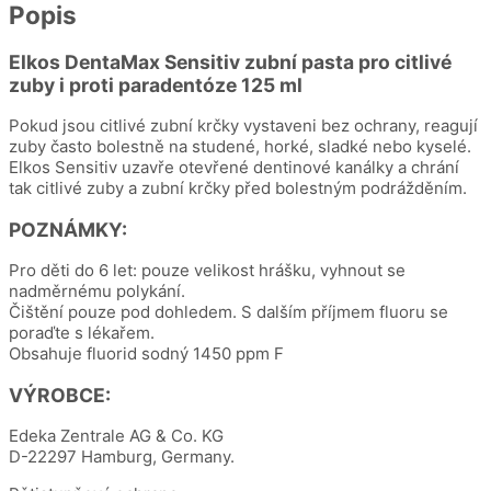
Popis
Elkos DentaMax
Sensitiv zubní pasta pro citlivé
zuby i proti paradentóze 125 ml
Pokud jsou citlivé zubní krčky vystaveni bez ochrany, reagují
zuby často bolestně na studené, horké, sladké nebo kyselé.
Elkos Sensitiv uzavře otevřené dentinové kanálky a chrání
tak citlivé zuby a zubní krčky před bolestným podrážděním.
POZNÁMKY:
Pro děti do 6 let: pouze velikost hrášku, vyhnout se
nadměrnému polykání.
Čištění pouze pod dohledem. S dalším příjmem fluoru se
poraďte s lékařem.
Obsahuje fluorid sodný 1450 ppm F
VÝROBCE:
Edeka Zentrale AG & Co. KG
D-22297 Hamburg, Germany.