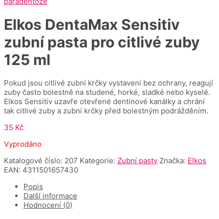
Elkos DentaMax Sensitiv
zubní pasta pro citlivé zuby
125 ml
Pokud jsou citlivé zubní krčky vystaveni bez ochrany, reagují
zuby často bolestně na studené, horké, sladké nebo kyselé.
Elkos Sensitiv uzavře otevřené dentinové kanálky a chrání
tak citlivé zuby a zubní krčky před bolestným podrážděním.
35
Kč
Vyprodáno
Katalogové číslo:
207
Kategorie:
Zubní pasty
Značka:
Elkos
EAN:
4311501657430
Popis
Další informace
Hodnocení (0)