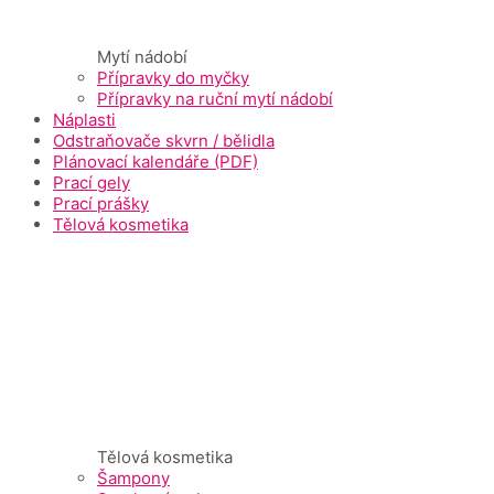
Mytí nádobí
Přípravky do myčky
Přípravky na ruční mytí nádobí
Náplasti
Odstraňovače skvrn / bělidla
Plánovací kalendáře (PDF)
Prací gely
Prací prášky
Tělová kosmetika
Tělová kosmetika
Šampony