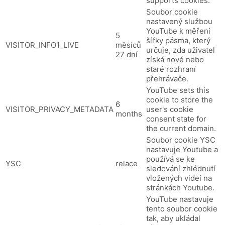
supports cookies.
Soubor cookie
nastavený službou
YouTube k měření
5
šířky pásma, který
VISITOR_INFO1_LIVE
měsíců
určuje, zda uživatel
27 dní
získá nové nebo
staré rozhraní
přehrávače.
YouTube sets this
cookie to store the
6
VISITOR_PRIVACY_METADATA
user's cookie
months
consent state for
the current domain.
Soubor cookie YSC
nastavuje Youtube a
používá se ke
YSC
relace
sledování zhlédnutí
vložených videí na
stránkách Youtube.
YouTube nastavuje
tento soubor cookie
tak, aby ukládal