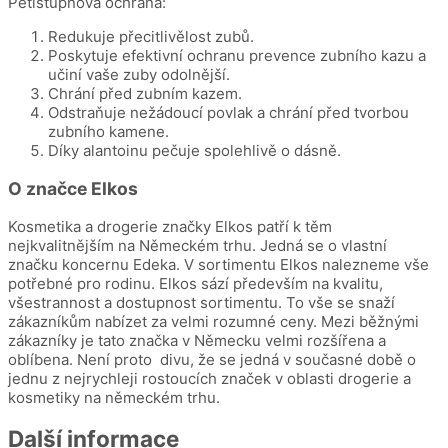
Pětistupňová ochrana:
Redukuje přecitlivělost zubů.
Poskytuje efektivní ochranu prevence zubního kazu a
učiní vaše zuby odolnější.
Chrání před zubním kazem.
Odstraňuje nežádoucí povlak a chrání před tvorbou
zubního kamene.
Díky alantoinu pečuje spolehlivě o dásně.
O značce Elkos
Kosmetika a drogerie značky Elkos patří k těm
nejkvalitnějším na Německém trhu. Jedná se o vlastní
značku koncernu Edeka. V sortimentu Elkos nalezneme vše
potřebné pro rodinu. Elkos sází především na kvalitu,
všestrannost a dostupnost sortimentu. To vše se snaží
zákazníkům nabízet za velmi rozumné ceny. Mezi běžnými
zákazníky je tato značka v Německu velmi rozšířena a
oblíbena. Není proto divu, že se jedná v současné době o
jednu z nejrychleji rostoucích značek v oblasti drogerie a
kosmetiky na německém trhu.
Další informace