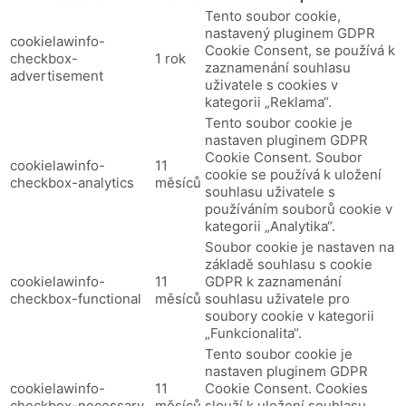
Tento soubor cookie,
nastavený pluginem GDPR
cookielawinfo-
Cookie Consent, se používá k
checkbox-
1 rok
zaznamenání souhlasu
advertisement
uživatele s cookies v
kategorii „Reklama“.
Tento soubor cookie je
nastaven pluginem GDPR
Cookie Consent.
Soubor
cookielawinfo-
11
cookie se používá k uložení
checkbox-analytics
měsíců
souhlasu uživatele s
používáním souborů cookie v
kategorii „Analytika“.
Soubor cookie je nastaven na
základě souhlasu s cookie
cookielawinfo-
11
GDPR k zaznamenání
checkbox-functional
měsíců
souhlasu uživatele pro
soubory cookie v kategorii
„Funkcionalita“.
Tento soubor cookie je
nastaven pluginem GDPR
cookielawinfo-
11
Cookie Consent.
Cookies
checkbox-necessary
měsíců
slouží k uložení souhlasu