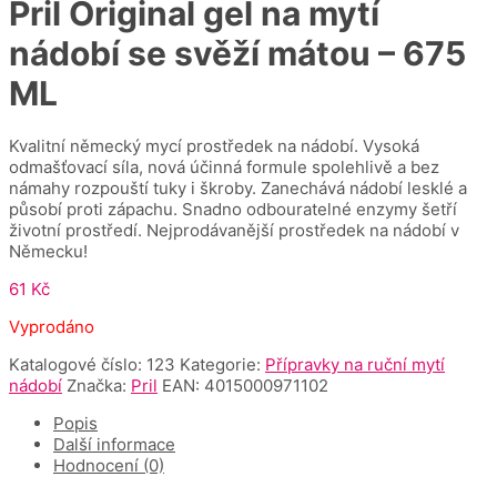
Pril Original gel na mytí
nádobí se svěží mátou – 675
ML
Kvalitní německý mycí prostředek na nádobí. Vysoká
odmašťovací síla, nová účinná formule spolehlivě a bez
námahy rozpouští tuky i škroby. Zanechává nádobí lesklé a
působí proti zápachu. Snadno odbouratelné enzymy šetří
životní prostředí. Nejprodávanější prostředek na nádobí v
Německu!
61
Kč
Vyprodáno
Katalogové číslo:
123
Kategorie:
Přípravky na ruční mytí
nádobí
Značka:
Pril
EAN:
4015000971102
Popis
Další informace
Hodnocení (0)