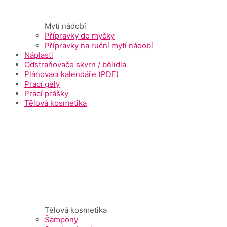
Mytí nádobí
Přípravky do myčky
Přípravky na ruční mytí nádobí
Náplasti
Odstraňovače skvrn / bělidla
Plánovací kalendáře (PDF)
Prací gely
Prací prášky
Tělová kosmetika
Tělová kosmetika
Šampony