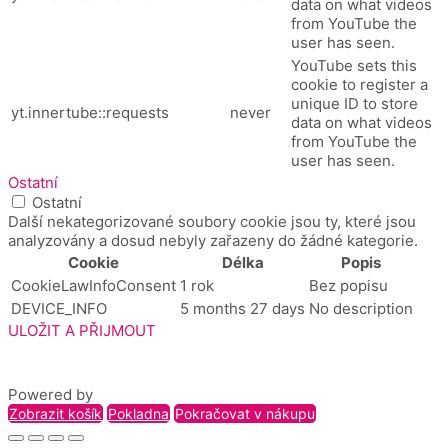
data on what videos
from YouTube the
user has seen.
YouTube sets this
cookie to register a
unique ID to store
yt.innertube::requests
never
data on what videos
from YouTube the
user has seen.
Ostatní
Ostatní
Další nekategorizované soubory cookie jsou ty, které jsou
analyzovány a dosud nebyly zařazeny do žádné kategorie.
Cookie
Délka
Popis
CookieLawInfoConsent
1 rok
Bez popisu
DEVICE_INFO
5 months 27 days
No description
ULOŽIT A PŘIJMOUT
Powered by
Zobrazit košík
Pokladna
Pokračovat v nákupu