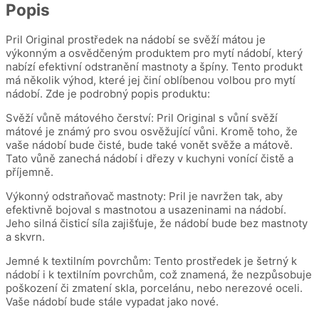
Popis
Pril Original prostředek na nádobí se svěží mátou je
výkonným a osvědčeným produktem pro mytí nádobí, který
nabízí efektivní odstranění mastnoty a špíny. Tento produkt
má několik výhod, které jej činí oblíbenou volbou pro mytí
nádobí. Zde je podrobný popis produktu:
Svěží vůně mátového čerství: Pril Original s vůní svěží
mátové je známý pro svou osvěžující vůni. Kromě toho, že
vaše nádobí bude čisté, bude také vonět svěže a mátově.
Tato vůně zanechá nádobí i dřezy v kuchyni vonící čistě a
příjemně.
Výkonný odstraňovač mastnoty: Pril je navržen tak, aby
efektivně bojoval s mastnotou a usazeninami na nádobí.
Jeho silná čisticí síla zajišťuje, že nádobí bude bez mastnoty
a skvrn.
Jemné k textilním povrchům: Tento prostředek je šetrný k
nádobí i k textilním povrchům, což znamená, že nezpůsobuje
poškození či zmatení skla, porcelánu, nebo nerezové oceli.
Vaše nádobí bude stále vypadat jako nové.