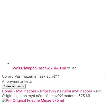
Syoss šampon Renew 7 440 ml
89
Kč
Co pro Vás můžeme naskladnit?
*
Anonymní anketa
Odeslat návrh
Domů
»
Mytí nádobí
»
Přípravky na ruční mytí nádobí
» Pril
Original gel na mytí nádobí se svěží mátou – 675 ML