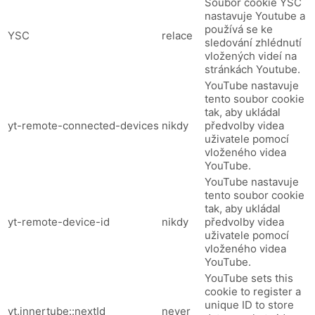
Soubor cookie YSC
nastavuje Youtube a
používá se ke
YSC
relace
sledování zhlédnutí
vložených videí na
stránkách Youtube.
YouTube nastavuje
tento soubor cookie
tak, aby ukládal
yt-remote-connected-devices
nikdy
předvolby videa
uživatele pomocí
vloženého videa
YouTube.
YouTube nastavuje
tento soubor cookie
tak, aby ukládal
yt-remote-device-id
nikdy
předvolby videa
uživatele pomocí
vloženého videa
YouTube.
YouTube sets this
cookie to register a
unique ID to store
yt.innertube::nextId
never