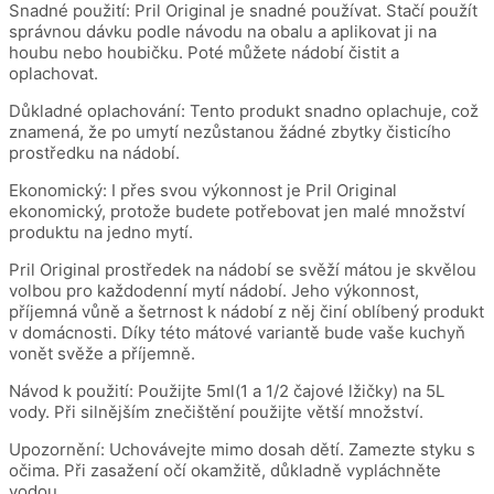
Snadné použití: Pril Original je snadné používat. Stačí použít
správnou dávku podle návodu na obalu a aplikovat ji na
houbu nebo houbičku. Poté můžete nádobí čistit a
oplachovat.
Důkladné oplachování: Tento produkt snadno oplachuje, což
znamená, že po umytí nezůstanou žádné zbytky čisticího
prostředku na nádobí.
Ekonomický: I přes svou výkonnost je Pril Original
ekonomický, protože budete potřebovat jen malé množství
produktu na jedno mytí.
Pril Original prostředek na nádobí se svěží mátou je skvělou
volbou pro každodenní mytí nádobí. Jeho výkonnost,
příjemná vůně a šetrnost k nádobí z něj činí oblíbený produkt
v domácnosti. Díky této mátové variantě bude vaše kuchyň
vonět svěže a příjemně.
Návod k použití: Použijte 5ml(1 a 1/2 čajové lžičky) na 5L
vody. Při silnějším znečištění použijte větší množství.
Upozornění: Uchovávejte mimo dosah dětí. Zamezte styku s
očima. Při zasažení očí okamžitě, důkladně vypláchněte
vodou.